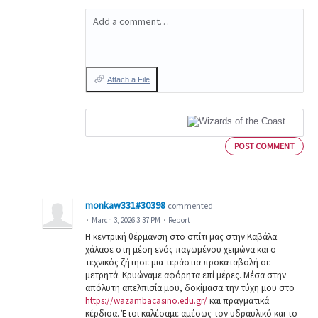
Add a comment…
Attach a File
POST COMMENT
monkaw331#30398
commented
·
March 3, 2026 3:37 PM
·
Report
Η κεντρική θέρμανση στο σπίτι μας στην Καβάλα
χάλασε στη μέση ενός παγωμένου χειμώνα και ο
τεχνικός ζήτησε μια τεράστια προκαταβολή σε
μετρητά. Κρυώναμε αφόρητα επί μέρες. Μέσα στην
απόλυτη απελπισία μου, δοκίμασα την τύχη μου στο
https://wazambacasino.edu.gr/
και πραγματικά
κέρδισα. Έτσι καλέσαμε αμέσως τον υδραυλικό και το