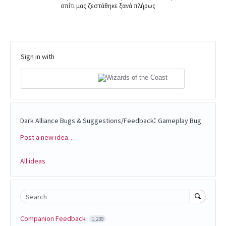
σπίτι μας ζεστάθηκε ξανά πλήρως
Sign in with
:
Dark Alliance Bugs & Suggestions/Feedback
Gameplay Bug
Post a new idea…
Categories
All ideas
Search
Companion Feedback
1,239