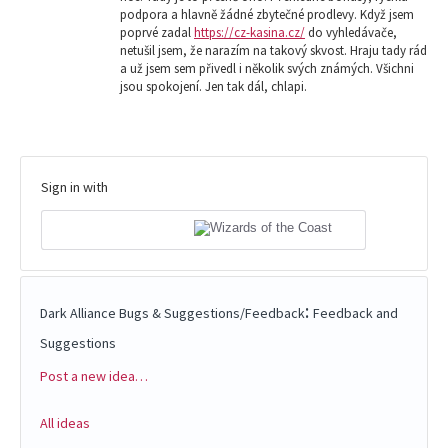
podpora a hlavně žádné zbytečné prodlevy. Když jsem
poprvé zadal
https://cz-kasina.cz/
do vyhledávače,
netušil jsem, že narazím na takový skvost. Hraju tady rád
a už jsem sem přivedl i několik svých známých. Všichni
jsou spokojení. Jen tak dál, chlapi.
Sign in with
:
Dark Alliance Bugs & Suggestions/Feedback
Feedback and
Suggestions
Post a new idea…
Categories
All ideas