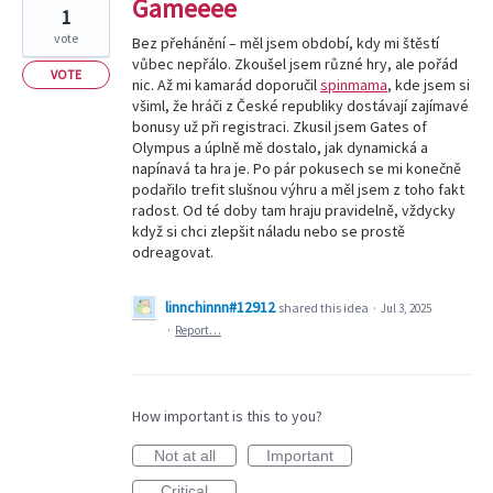
Gameeee
1
vote
Bez přehánění – měl jsem období, kdy mi štěstí
vůbec nepřálo. Zkoušel jsem různé hry, ale pořád
VOTE
nic. Až mi kamarád doporučil
spinmama
, kde jsem si
všiml, že hráči z České republiky dostávají zajímavé
bonusy už při registraci. Zkusil jsem Gates of
Olympus a úplně mě dostalo, jak dynamická a
napínavá ta hra je. Po pár pokusech se mi konečně
podařilo trefit slušnou výhru a měl jsem z toho fakt
radost. Od té doby tam hraju pravidelně, vždycky
když si chci zlepšit náladu nebo se prostě
odreagovat.
linnchinnn#12912
shared this idea
·
Jul 3, 2025
·
Report…
How important is this to you?
Not at all
Important
Critical