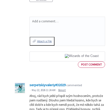
Add a comment…
Attach a File
POST COMMENT
serpetskiyvaleriy#32029
commented
·
May 22, 2026 11:24 AM
·
Report
Ahoj, rád bych ještě přispěl svým hodnocením, protože
jsem nadšený. Dlouho jsem hledal kasino, kde bych se
cítil dobře a kde bych neměl pocit, že mě někdo tahá za
nos. Tady je to přesně ono. Přehledné bonusy, rychlá