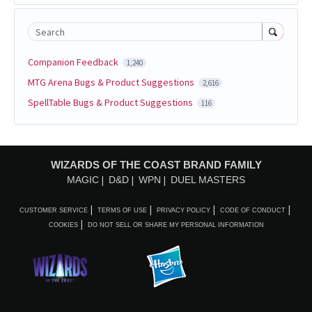
Search
Companion Feedback
1,240
MTG Arena Bugs & Product Suggestions
2,616
SpellTable Bugs & Product Suggestions
116
WIZARDS OF THE COAST BRAND FAMILY
MAGIC
D&D
WPN
DUEL MASTERS
CUSTOMER SERVICE
TERMS OF USE
PRIVACY POLICY
CODE OF CONDUCT
COOKIES
DO NOT SELL OR SHARE MY PERSONAL INFORMATION