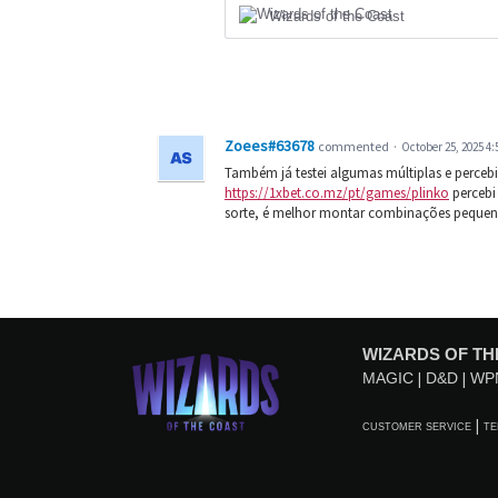
Wizards of the Coast
Zoees#63678
commented
·
October 25, 2025 4
Também já testei algumas múltiplas e perc
https://1xbet.co.mz/pt/games/plinko
percebi
sorte, é melhor montar combinações pequena
WIZARDS OF TH
MAGIC
D&D
WP
CUSTOMER SERVICE
TE