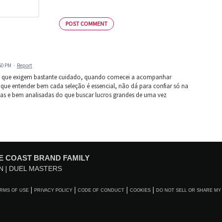
POST COMMENT
:50 PM
·
Report
ebi que exigem bastante cuidado, quando comecei a acompanhar
 que entender bem cada seleção é essencial, não dá para confiar só na
s e bem analisadas do que buscar lucros grandes de uma vez
E COAST BRAND FAMILY
N
DUEL MASTERS
RMS OF USE
PRIVACY POLICY
CODE OF CONDUCT
COOKIES
DO NOT SELL OR SHARE MY