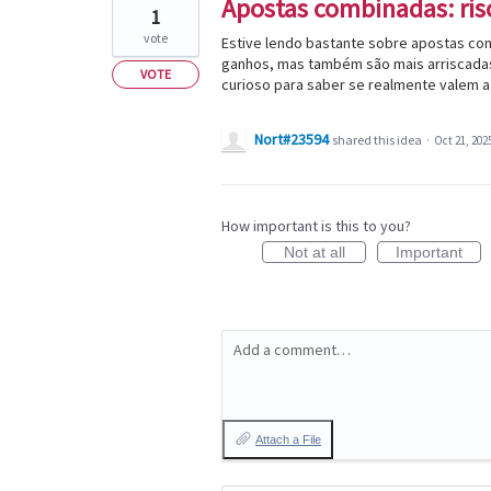
Apostas combinadas: ris
1
vote
Estive lendo bastante sobre apostas c
ganhos, mas também são mais arriscadas
VOTE
curioso para saber se realmente valem a
Nort#23594
shared this idea
·
Oct 21, 202
How important is this to you?
Not at all
Important
Add a comment…
Attach a File