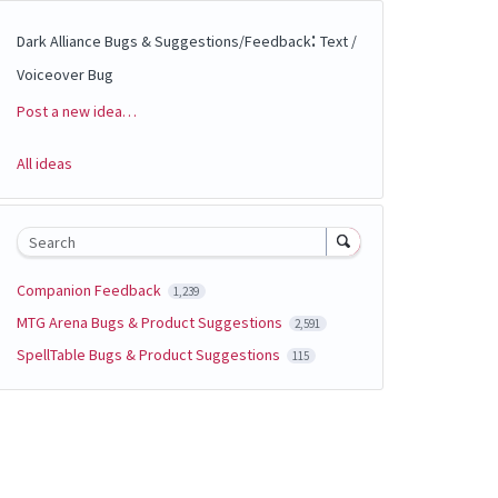
:
Dark Alliance Bugs & Suggestions/Feedback
Text /
Voiceover Bug
Post a new idea…
Categories
All ideas
Search
Companion Feedback
1,239
MTG Arena Bugs & Product Suggestions
2,591
SpellTable Bugs & Product Suggestions
115