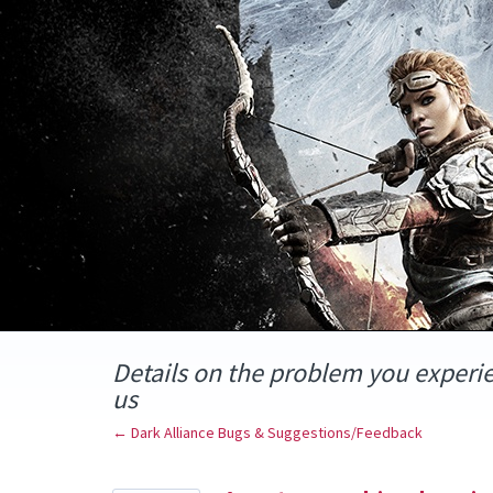
Skip
to
content
Details on the problem you experi
us
← Dark Alliance Bugs & Suggestions/Feedback