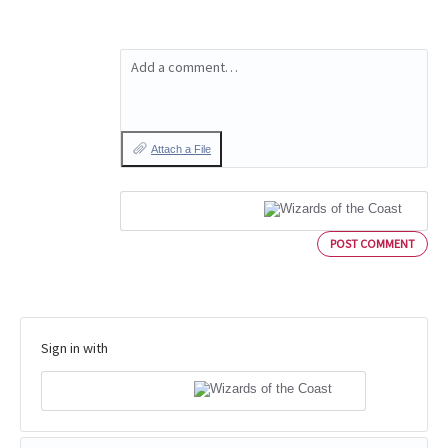
Add a comment…
Attach a File
POST COMMENT
Sign in with