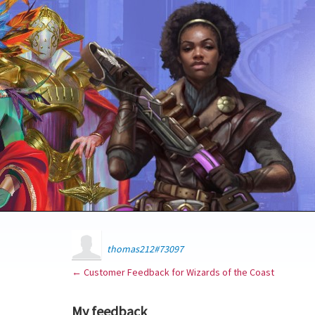
thomas212#73097
← Customer Feedback for Wizards of the Coast
My feedback