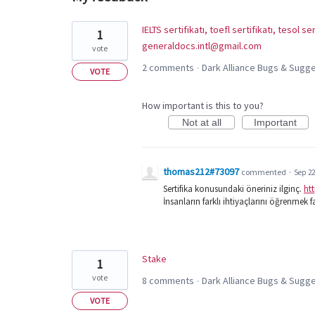
2
IELTS sertifikatı, toefl sertifikatı, tesol se
1
results
generaldocs.intl@gmail.com
vote
found
2 comments
Dark Alliance Bugs & Sug
·
VOTE
How important is this to you?
Not at all
Important
thomas212#73097
commented
·
Sep 22
Sertifika konusundaki öneriniz ilginç.
ht
İnsanların farklı ihtiyaçlarını öğrenmek 
Stake
1
vote
8 comments
Dark Alliance Bugs & Sug
·
VOTE