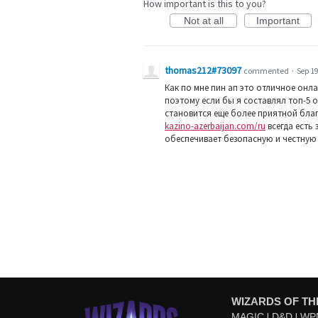
How important is this to you?
Not at all
Important
thomas212#73097
commented
·
Sep 19
Как по мне пин ап это отличное он
поэтому если бы я составлял топ-5 о
становится еще более приятной бла
kazino-azerbaijan.com/ru
всегда есть
обеспечивает безопасную и честную 
WIZARDS OF TH
MAGIC
D&D
WP