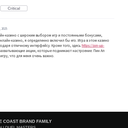
Critical
, 2025
лайн-казино с широким выбором игр и постоянными бонусами,
нлайн-казино, я определенно включил бы его. Игра в этом казино
годаря отличному интерфейсу. Кроме того, здесь
https://pin-up-
 захватывающие акции, которые поднимают настроение. Пин Ап
игру, что для меня очень важно.
E COAST BRAND FAMILY
N
DUEL MASTERS