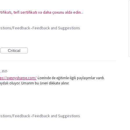
rtifikatı, tefl sertifikatı və daha çoxunu əldə edin...
gestions/Feedback
Feedback and Suggestions
»
Critical
, 2025
tps://pennysharpe.com/
üzerinde de eğitimle ilgili paylaşımlar vardı.
faydalı oluyor. Umarım bu öneri dikkate alınır.
gestions/Feedback
Feedback and Suggestions
»