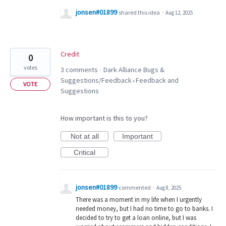
jonsen#01899
shared this idea
·
Aug 12, 2025
Credit
0
votes
3 comments
Dark Alliance Bugs &
·
Suggestions/Feedback
Feedback and
»
VOTE
Suggestions
How important is this to you?
Not at all
Important
Critical
jonsen#01899
commented
·
Aug 8, 2025
There was a moment in my life when I urgently
needed money, but I had no time to go to banks. I
decided to try to get a loan online, but I was