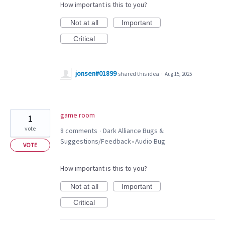
How important is this to you?
Not at all
Important
Critical
jonsen#01899
shared this idea
·
Aug 15, 2025
game room
1
vote
8 comments
Dark Alliance Bugs &
·
Suggestions/Feedback
Audio Bug
»
VOTE
How important is this to you?
Not at all
Important
Critical