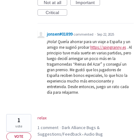
Not at all
Important
Critical
jonsen#01899
commented
·
Sep 22, 2025
¡Hola! Quería ahorrar para un viaje a España y un
amigo me sugirió probar
https://spingranny.es
. Al
principio tuve mala suerte en varias partidas, pero
luego decidí arriesgar un poco más en la
tragamonedas “Reinas del Azar” y conseguí un
gran premio. Me gustó que los jugadores de
España reciben bonos especiales, lo que hizo la
experiencia mucho más emocionante y
entretenida. Desde entonces, juego un rato cada
día para relajarme.
relax
1
vote
1 comment
Dark Alliance Bugs &
·
Suggestions/Feedback
Audio Bug
»
VOTE