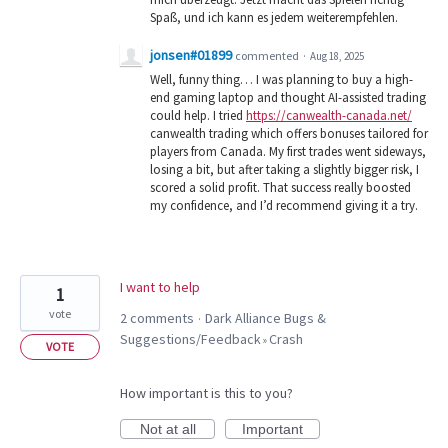
Spaß, und ich kann es jedem weiterempfehlen.
jonsen#01899
commented
·
Aug 18, 2025
Well, funny thing… I was planning to buy a high-
end gaming laptop and thought AI-assisted trading
could help. I tried
https://canwealth-canada.net/
canwealth trading which offers bonuses tailored for
players from Canada. My first trades went sideways,
losing a bit, but after taking a slightly bigger risk, I
scored a solid profit. That success really boosted
my confidence, and I’d recommend giving it a try.
I want to help
1
vote
2 comments
Dark Alliance Bugs &
·
Suggestions/Feedback
Crash
»
VOTE
How important is this to you?
Not at all
Important