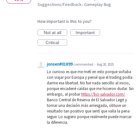
Suggestions/Feedback
Gameplay Bug
»
How important is this to you?
Not at all
Important
Critical
jonsen#01899
commented
·
Aug 20, 2025
Lo curioso es que me metí en esto porque soñaba
con viajar por Europa y pensé que el trading podía
darme esa libertad. No fue nada sencillo al inicio,
porque encadené caídas que me hicieron dudar. Sin
embargo, al probar
https://bcr-salvador.com/
Banco Central de Reserva de El Salvador Legit y
tomar una decisión más arriesgada, obtuve un
resultado tan positivo que sentí que valía la pena
seguir. Lo sugiero porque realmente puede marcar
la diferencia.