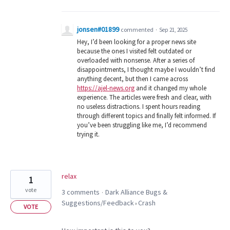
jonsen#01899
commented
·
Sep 21, 2025
Hey, I’d been looking for a proper news site
because the ones I visited felt outdated or
overloaded with nonsense. After a series of
disappointments, I thought maybe I wouldn’t find
anything decent, but then I came across
https://ajel-news.org
and it changed my whole
experience. The articles were fresh and clear, with
no useless distractions. I spent hours reading
through different topics and finally felt informed. If
you’ve been struggling like me, I’d recommend
trying it.
relax
1
vote
3 comments
Dark Alliance Bugs &
·
Suggestions/Feedback
Crash
»
VOTE