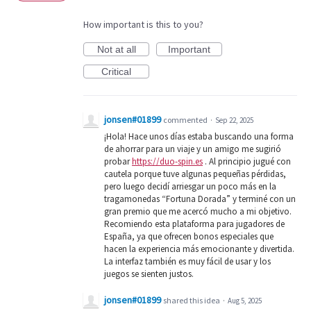
How important is this to you?
Not at all
Important
Critical
jonsen#01899
commented
·
Sep 22, 2025
¡Hola! Hace unos días estaba buscando una forma
de ahorrar para un viaje y un amigo me sugirió
probar
https://duo-spin.es
. Al principio jugué con
cautela porque tuve algunas pequeñas pérdidas,
pero luego decidí arriesgar un poco más en la
tragamonedas “Fortuna Dorada” y terminé con un
gran premio que me acercó mucho a mi objetivo.
Recomiendo esta plataforma para jugadores de
España, ya que ofrecen bonos especiales que
hacen la experiencia más emocionante y divertida.
La interfaz también es muy fácil de usar y los
juegos se sienten justos.
jonsen#01899
shared this idea
·
Aug 5, 2025