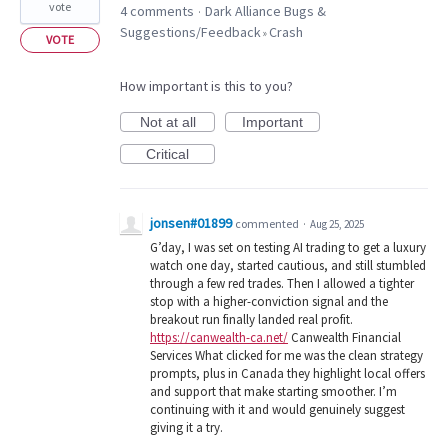
vote
4 comments
Dark Alliance Bugs &
·
Suggestions/Feedback
Crash
»
VOTE
How important is this to you?
Not at all
Important
Critical
jonsen#01899
commented
·
Aug 25, 2025
G’day, I was set on testing AI trading to get a luxury
watch one day, started cautious, and still stumbled
through a few red trades. Then I allowed a tighter
stop with a higher-conviction signal and the
breakout run finally landed real profit.
https://canwealth-ca.net/
Canwealth Financial
Services What clicked for me was the clean strategy
prompts, plus in Canada they highlight local offers
and support that make starting smoother. I’m
continuing with it and would genuinely suggest
giving it a try.