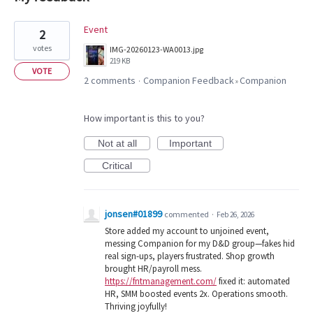
33
Event
2
results
votes
IMG-20260123-WA0013.jpg
found
219 KB
VOTE
2 comments
Companion Feedback
Companion
·
»
How important is this to you?
Not at all
Important
Critical
jonsen#01899
commented
·
Feb 26, 2026
Store added my account to unjoined event,
messing Companion for my D&D group—fakes hid
real sign-ups, players frustrated. Shop growth
brought HR/payroll mess.
https://fntmanagement.com/
fixed it: automated
HR, SMM boosted events 2x. Operations smooth.
Thriving joyfully!