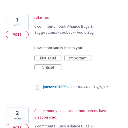
relax room
1
vote
0 comments
Dark Alliance Bugs &
·
Suggestions/Feedback
Audio Bug
»
VOTE
How important is this to you?
Not at all
Important
Critical
jonsen#01899
shared this idea
·
Aug 22, 2025
All the money coins and armor pieces have
2
disappeared.
votes
2 comments
Dark Alliance Bugs &
·
VOTE