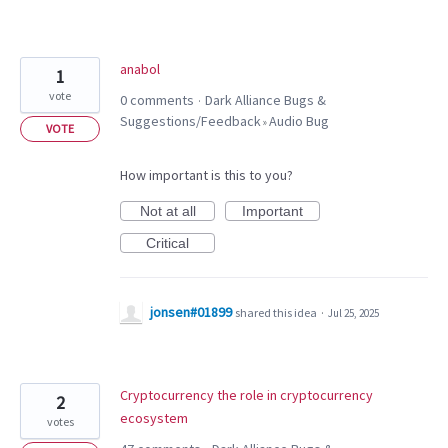
anabol
1
vote
0 comments
Dark Alliance Bugs &
·
Suggestions/Feedback
Audio Bug
»
VOTE
How important is this to you?
Not at all
Important
Critical
jonsen#01899
shared this idea
·
Jul 25, 2025
Cryptocurrency the role in cryptocurrency
2
ecosystem
votes