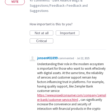
47 comments
Dark Alliance Bugs &
·
VOTE
Suggestions/Feedback
Feedback and
»
Suggestions
How important is this to you?
Not at all
Important
Critical
jonsen#01899
commented
·
Jul 22, 2025
Understanding their role in the modern ecosystem
is important for those who want to work effectively
with digital assets. At the same time, the reliability
of services and customer support remain key
factors influencing trust in platforms. For example,
having quality support, like Zempler Bank
customer service
https://www.pissedconsumer.com/company/zempl
er-bank/customer-service.html
, can significantly
increase the convenience and security of
interaction with financial products in the crypto