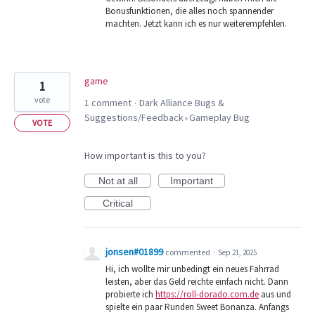
Bonusfunktionen, die alles noch spannender
machten. Jetzt kann ich es nur weiterempfehlen.
game
1
vote
1 comment
Dark Alliance Bugs &
·
Suggestions/Feedback
Gameplay Bug
»
VOTE
How important is this to you?
Not at all
Important
Critical
jonsen#01899
commented
·
Sep 21, 2025
Hi, ich wollte mir unbedingt ein neues Fahrrad
leisten, aber das Geld reichte einfach nicht. Dann
probierte ich
https://roll-dorado.com.de
aus und
spielte ein paar Runden Sweet Bonanza. Anfangs