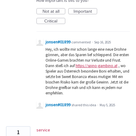
How important is this to you?
Not at all
Important
Critical
jonsen#01899
commented
·
Sep 16, 2025
Hey, ich wollte mir schon lange eine neue Drohne
gönnen, aber das Sparen lief schleppend. Die ersten
Online-Games brachten nur Verluste und Frust.
Dann stieß ich auf
https://spino-gambino.at
, wo
Spieler aus Österreich besondere Boni erhalten, und
setzte bei Sweet Bonanza etwas mutiger. Mit ein
bisschen Risiko kam der große Gewinn. Jetzt ist die
Drohne greifbar nah und ich kann es jedem nur
empfehlen.
jonsen#01899
shared this idea
·
May 5, 2025
service
1