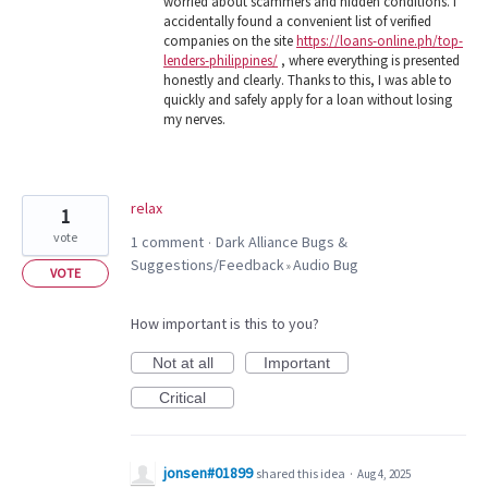
worried about scammers and hidden conditions. I
accidentally found a convenient list of verified
companies on the site
https://loans-online.ph/top-
lenders-philippines/
, where everything is presented
honestly and clearly. Thanks to this, I was able to
quickly and safely apply for a loan without losing
my nerves.
relax
1
vote
1 comment
Dark Alliance Bugs &
·
Suggestions/Feedback
Audio Bug
»
VOTE
How important is this to you?
Not at all
Important
Critical
jonsen#01899
shared this idea
·
Aug 4, 2025