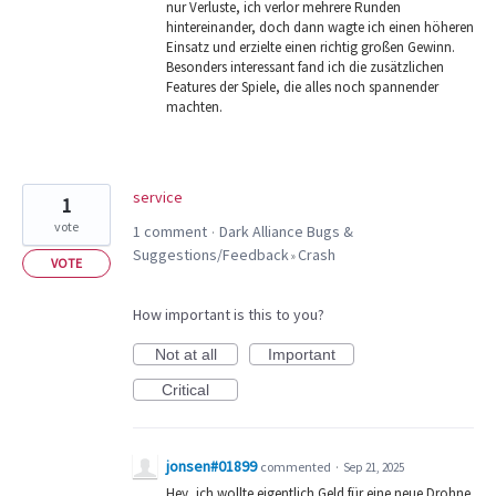
nur Verluste, ich verlor mehrere Runden
hintereinander, doch dann wagte ich einen höheren
Einsatz und erzielte einen richtig großen Gewinn.
Besonders interessant fand ich die zusätzlichen
Features der Spiele, die alles noch spannender
machten.
service
1
vote
1 comment
Dark Alliance Bugs &
·
Suggestions/Feedback
Crash
»
VOTE
How important is this to you?
Not at all
Important
Critical
jonsen#01899
commented
·
Sep 21, 2025
Hey, ich wollte eigentlich Geld für eine neue Drohne