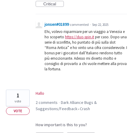
Critical
jonsen#01899
commented
·
Sep 22, 2025
Ehi, volevo risparmiare per un viaggio a Venezia e
ho scoperto
https://duo-spin.it
per caso. Dopo una
serie di sconfitte, ho puntato di più sulla slot
“Roma Antica” e ho vinto una cifra considerevole. I
bonus per i giocatori dall’Italiano rendono tutto
più emozionante. Adesso mi diverto molto e
consiglio di provarlo a chi vuole mettere alla prova
la fortuna.
Hallo
1
vote
2 comments
Dark Alliance Bugs &
·
Suggestions/Feedback
Crash
»
VOTE
How important is this to you?