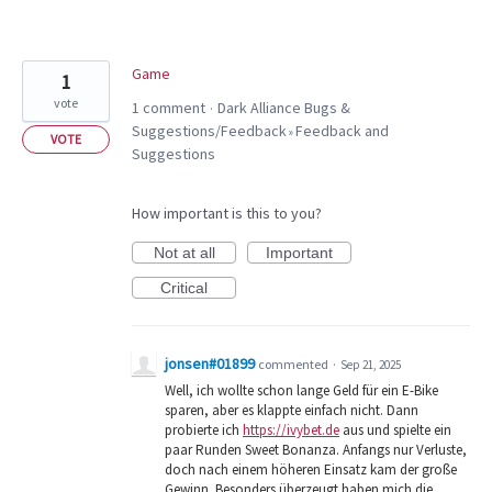
Game
1
vote
1 comment
Dark Alliance Bugs &
·
Suggestions/Feedback
Feedback and
»
VOTE
Suggestions
How important is this to you?
Not at all
Important
Critical
jonsen#01899
commented
·
Sep 21, 2025
Well, ich wollte schon lange Geld für ein E-Bike
sparen, aber es klappte einfach nicht. Dann
probierte ich
https://ivybet.de
aus und spielte ein
paar Runden Sweet Bonanza. Anfangs nur Verluste,
doch nach einem höheren Einsatz kam der große
Gewinn. Besonders überzeugt haben mich die