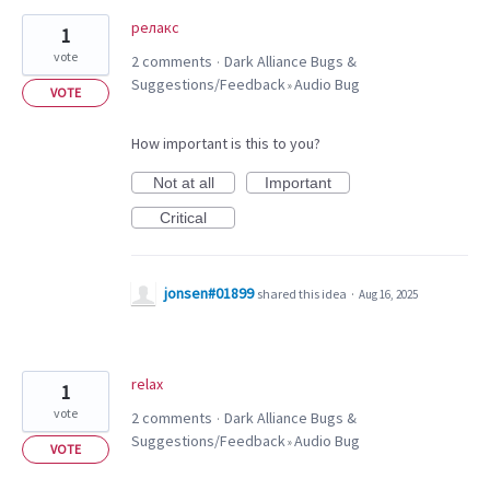
релакс
1
vote
2 comments
Dark Alliance Bugs &
·
Suggestions/Feedback
Audio Bug
»
VOTE
How important is this to you?
Not at all
Important
Critical
jonsen#01899
shared this idea
·
Aug 16, 2025
relax
1
vote
2 comments
Dark Alliance Bugs &
·
Suggestions/Feedback
Audio Bug
»
VOTE