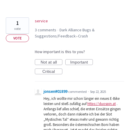
service
1
vote
3 comments
Dark Alliance Bugs &
·
Suggestions/Feedback
Crash
»
VOTE
How important is this to you?
Not at all
Important
Critical
jonsen#01899
commented
·
Sep 22, 2025
Hey, ich wollte mir schon länger ein neues E-Bike
leisten und stieß zufällig auf
https://duospin.at
.
Anfangs lief alles schief, die ersten Einsätze gingen
verloren, doch dann riskierte ich bei der Slot
„Mystisches Tal“ etwas mehr und gewann richtig
groß. Besonders die österreichischen Boni haben
mich überzeugt. Jetzt macht das Spielen richtig