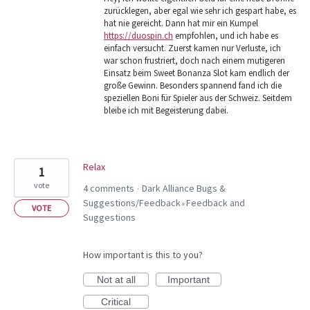
zurücklegen, aber egal wie sehr ich gespart habe, es
hat nie gereicht. Dann hat mir ein Kumpel
https://duospin.ch
empfohlen, und ich habe es
einfach versucht. Zuerst kamen nur Verluste, ich
war schon frustriert, doch nach einem mutigeren
Einsatz beim Sweet Bonanza Slot kam endlich der
große Gewinn. Besonders spannend fand ich die
speziellen Boni für Spieler aus der Schweiz. Seitdem
bleibe ich mit Begeisterung dabei.
Relax
1
vote
4 comments
Dark Alliance Bugs &
·
Suggestions/Feedback
Feedback and
»
VOTE
Suggestions
How important is this to you?
Not at all
Important
Critical