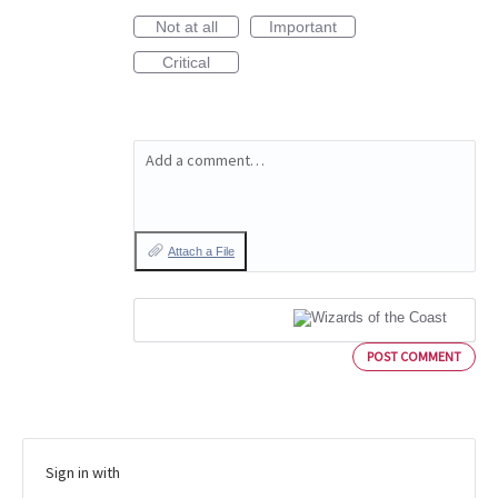
Not at all
Important
Critical
Add a comment…
Attach a File
POST COMMENT
Sign in with