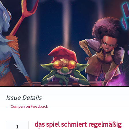
Skip
to
content
Issue Details
← Companion Feedback
das spiel schmiert regelmäßig
1