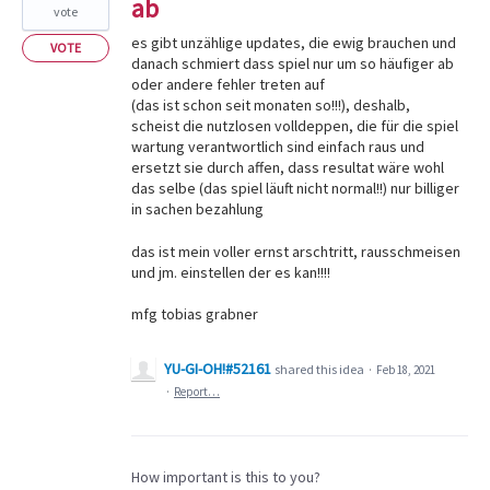
ab
vote
es gibt unzählige updates, die ewig brauchen und
VOTE
danach schmiert dass spiel nur um so häufiger ab
oder andere fehler treten auf
(das ist schon seit monaten so!!!), deshalb,
scheist die nutzlosen volldeppen, die für die spiel
wartung verantwortlich sind einfach raus und
ersetzt sie durch affen, dass resultat wäre wohl
das selbe (das spiel läuft nicht normal!!) nur billiger
in sachen bezahlung
das ist mein voller ernst arschtritt, rausschmeisen
und jm. einstellen der es kan!!!!
mfg tobias grabner
YU-GI-OH!#52161
shared this idea
·
Feb 18, 2021
·
Report…
How important is this to you?