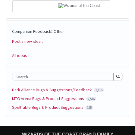
:
Companion Feedback
Other
Post a new idea…
Categories
All ideas
Search
Dark Alliance Bugs & Suggestions/Feedback
1,116
MTG Arena Bugs & Product Suggestions
2,576
SpellTable Bugs & Product Suggestions
115
WIZARDS OF THE COAST BRAND FAMILY