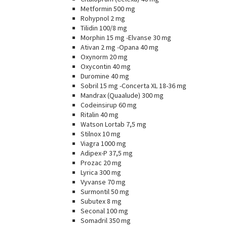
Metformin 500 mg
Rohypnol 2 mg
Tilidin 100/8 mg
Morphin 15 mg -Elvanse 30 mg
Ativan 2 mg -Opana 40 mg
Oxynorm 20 mg
Oxycontin 40 mg
Duromine 40 mg
Sobril 15 mg -Concerta XL 18-36 mg
Mandrax (Quaalude) 300 mg
Codeinsirup 60 mg
Ritalin 40 mg
Watson Lortab 7,5 mg
Stilnox 10 mg
Viagra 1000 mg
Adipex-P 37,5 mg
Prozac 20 mg
Lyrica 300 mg
Vyvanse 70 mg
Surmontil 50 mg
Subutex 8 mg
Seconal 100 mg
Somadril 350 mg