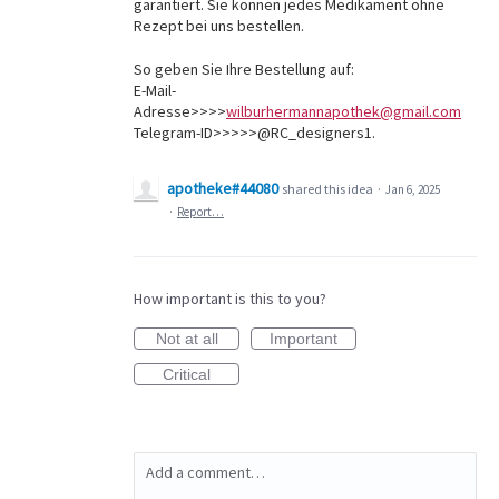
garantiert. Sie können jedes Medikament ohne
Rezept bei uns bestellen.
So geben Sie Ihre Bestellung auf:
E-Mail-
Adresse>>>>
wilburhermannapothek@gmail.com
Telegram-ID>>>>>@RC_designers1.
apotheke#44080
shared this idea
·
Jan 6, 2025
·
Report…
How important is this to you?
Not at all
Important
Critical
Add a comment…