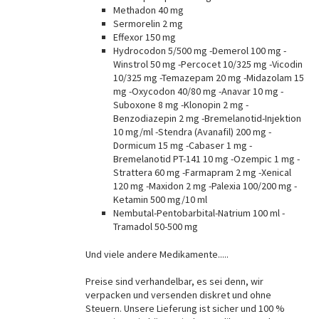
Methadon 40 mg
Sermorelin 2 mg
Effexor 150 mg
Hydrocodon 5/500 mg -Demerol 100 mg -
Winstrol 50 mg -Percocet 10/325 mg -Vicodin
10/325 mg -Temazepam 20 mg -Midazolam 15
mg -Oxycodon 40/80 mg -Anavar 10 mg -
Suboxone 8 mg -Klonopin 2 mg -
Benzodiazepin 2 mg -Bremelanotid-Injektion
10 mg/ml -Stendra (Avanafil) 200 mg -
Dormicum 15 mg -Cabaser 1 mg -
Bremelanotid PT-141 10 mg -Ozempic 1 mg -
Strattera 60 mg -Farmapram 2 mg -Xenical
120 mg -Maxidon 2 mg -Palexia 100/200 mg -
Ketamin 500 mg/10 ml
Nembutal-Pentobarbital-Natrium 100 ml -
Tramadol 50-500 mg
Und viele andere Medikamente.....
Preise sind verhandelbar, es sei denn, wir
verpacken und versenden diskret und ohne
Steuern. Unsere Lieferung ist sicher und 100 %