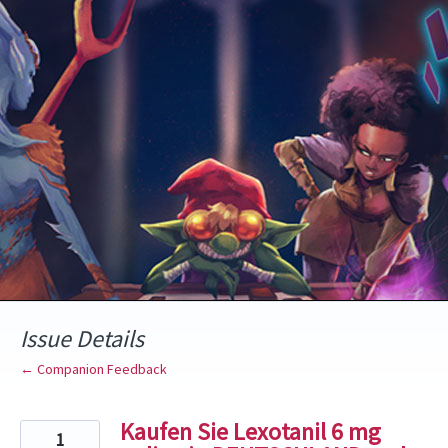
Skip
to
content
Issue Details
← Companion Feedback
Kaufen Sie Lexotanil 6 mg
1