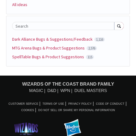
All ideas
Search
Dark Alliance Bugs & Suggestions/Feedback
1,116
MTG Arena Bugs & Product Suggestions
2,576
SpellTable Bugs & Product Suggestions
115
WIZARDS OF THE COAST BRAND FAMILY
MAGIC
D&D
WPN
DUEL MASTERS
CUSTOMER SERVICE
TERMS OF USE
PRIVACY POLICY
CODE OF CONDUCT
COOKIES
DO NOT SELL OR SHARE MY PERSONAL INFORMATION