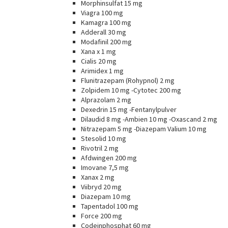
Morphinsulfat 15 mg
Viagra 100 mg
Kamagra 100 mg
Adderall 30 mg
Modafinil 200 mg
Xana x 1 mg
Cialis 20 mg
Arimidex 1 mg
Flunitrazepam (Rohypnol) 2 mg
Zolpidem 10 mg -Cytotec 200 mg
Alprazolam 2 mg
Dexedrin 15 mg -Fentanylpulver
Dilaudid 8 mg -Ambien 10 mg -Oxascand 2 mg
Nitrazepam 5 mg -Diazepam Valium 10 mg
Stesolid 10 mg
Rivotril 2 mg
Afdwingen 200 mg
Imovane 7,5 mg
Xanax 2 mg
Viibryd 20 mg
Diazepam 10 mg
Tapentadol 100 mg
Force 200 mg
Codeinphosphat 60 mg