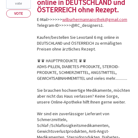
online in DEUTSCHLAND und
vote
ÖSTERREICH ohne Rezept.
VOTE
E-Mail>>>>>>
wilburhermannapothek@gmail.com
Telegram-ID>>>>>@RC_designers1.
Kaufen/bestellen Sie Lexotanil 6 mg online in
DEUTSCHLAND und ÖSTERREICH zu ermäßigten
Preisen ohne ärztliches Rezept.
♛♛ HAUPTPRODUKTE ♛♛
ADHS-PILLEN, DIABETES-PRODUKTE, STEROID-
PRODUKTE, SCHMERZMITTEL, ANGSTMITTEL,
GEWICHTSABNAHMEMITTEL und vieles mehr.............
Sie brauchen hochwertige Medikamente, möchten
aber nicht das Haus verlassen? Keine Sorge,
unsere Online-Apotheke hilft Ihnen gerne weiter.
Wir sind ein zuverlässiger Lieferant von
Schmerzmitteln,
Schlaf-/Schlaflosigkeitsmedikamenten,
Gewichtsverlustprodukten, Anti-Angst-
Medikamenten, Steroidprodukten, Diabetes-