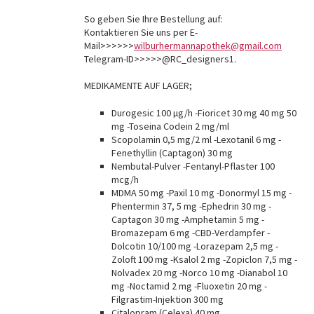
So geben Sie Ihre Bestellung auf:
Kontaktieren Sie uns per E-
Mail>>>>>>
wilburhermannapothek@gmail.com
Telegram-ID>>>>>@RC_designers1.
MEDIKAMENTE AUF LAGER;
Durogesic 100 µg/h -Fioricet 30 mg 40 mg 50
mg -Toseina Codein 2 mg/ml
Scopolamin 0,5 mg/2 ml -Lexotanil 6 mg -
Fenethyllin (Captagon) 30 mg
Nembutal-Pulver -Fentanyl-Pflaster 100
mcg/h
MDMA 50 mg -Paxil 10 mg -Donormyl 15 mg -
Phentermin 37, 5 mg -Ephedrin 30 mg -
Captagon 30 mg -Amphetamin 5 mg -
Bromazepam 6 mg -CBD-Verdampfer -
Dolcotin 10/100 mg -Lorazepam 2,5 mg -
Zoloft 100 mg -Ksalol 2 mg -Zopiclon 7,5 mg -
Nolvadex 20 mg -Norco 10 mg -Dianabol 10
mg -Noctamid 2 mg -Fluoxetin 20 mg -
Filgrastim-Injektion 300 mg
Citalopram (Celexa) 40 mg