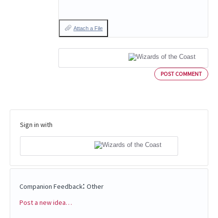
Attach a File
POST COMMENT
Sign in with
:
Companion Feedback
Other
Post a new idea…
Categories