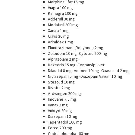
Morphinsulfat 15 mg
Viagra 100 mg
Kamagra 100 mg
Adderall 30 mg
Modafinil 200 mg
Xana x 1 mg
Cialis 20 mg
Arimidex 1 mg
Flunitrazepam (Rohypnol) 2 mg
Zolpidem 10 mg -Cytotec 200 mg
Alprazolam 2 mg
Dexedrin 15 mg -Fentanylpulver
Dilaudid 8 mg -Ambien 10 mg -Oxascand 2 mg
Nitrazepam 5 mg -Diazepam Valium 10 mg
Stesolid 10 mg
Rivotril 2 mg
Afdwingen 200 mg
Imovane 7,5 mg
Xanax 2 mg
Viibryd 20 mg
Diazepam 10 mg
Tapentadol 100 mg
Force 200 mg
Codeinphosphat 60 mg