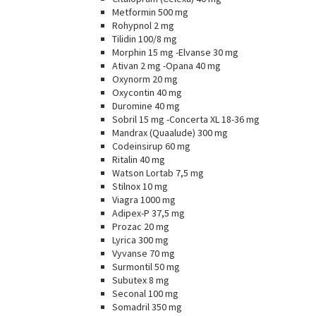
Metformin 500 mg
Rohypnol 2 mg
Tilidin 100/8 mg
Morphin 15 mg -Elvanse 30 mg
Ativan 2 mg -Opana 40 mg
Oxynorm 20 mg
Oxycontin 40 mg
Duromine 40 mg
Sobril 15 mg -Concerta XL 18-36 mg
Mandrax (Quaalude) 300 mg
Codeinsirup 60 mg
Ritalin 40 mg
Watson Lortab 7,5 mg
Stilnox 10 mg
Viagra 1000 mg
Adipex-P 37,5 mg
Prozac 20 mg
Lyrica 300 mg
Vyvanse 70 mg
Surmontil 50 mg
Subutex 8 mg
Seconal 100 mg
Somadril 350 mg