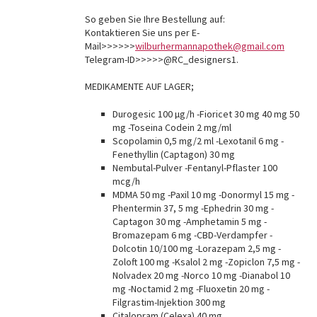
So geben Sie Ihre Bestellung auf:
Kontaktieren Sie uns per E-
Mail>>>>>>
wilburhermannapothek@gmail.com
Telegram-ID>>>>>@RC_designers1.
MEDIKAMENTE AUF LAGER;
Durogesic 100 µg/h -Fioricet 30 mg 40 mg 50
mg -Toseina Codein 2 mg/ml
Scopolamin 0,5 mg/2 ml -Lexotanil 6 mg -
Fenethyllin (Captagon) 30 mg
Nembutal-Pulver -Fentanyl-Pflaster 100
mcg/h
MDMA 50 mg -Paxil 10 mg -Donormyl 15 mg -
Phentermin 37, 5 mg -Ephedrin 30 mg -
Captagon 30 mg -Amphetamin 5 mg -
Bromazepam 6 mg -CBD-Verdampfer -
Dolcotin 10/100 mg -Lorazepam 2,5 mg -
Zoloft 100 mg -Ksalol 2 mg -Zopiclon 7,5 mg -
Nolvadex 20 mg -Norco 10 mg -Dianabol 10
mg -Noctamid 2 mg -Fluoxetin 20 mg -
Filgrastim-Injektion 300 mg
Citalopram (Celexa) 40 mg