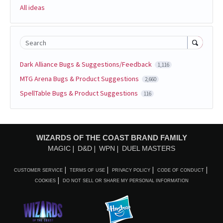
All ideas
Search
Dark Alliance Bugs & Suggestions/Feedback
1,116
MTG Arena Bugs & Product Suggestions
2,660
SpellTable Bugs & Product Suggestions
116
WIZARDS OF THE COAST BRAND FAMILY
MAGIC
D&D
WPN
DUEL MASTERS
CUSTOMER SERVICE
TERMS OF USE
PRIVACY POLICY
CODE OF CONDUCT
COOKIES
DO NOT SELL OR SHARE MY PERSONAL INFORMATION