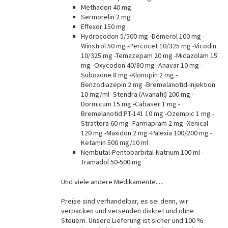
Methadon 40 mg
Sermorelin 2 mg
Effexor 150 mg
Hydrocodon 5/500 mg -Demerol 100 mg -
Winstrol 50 mg -Percocet 10/325 mg -Vicodin
10/325 mg -Temazepam 20 mg -Midazolam 15
mg -Oxycodon 40/80 mg -Anavar 10 mg -
Suboxone 8 mg -Klonopin 2 mg -
Benzodiazepin 2 mg -Bremelanotid-Injektion
10 mg/ml -Stendra (Avanafil) 200 mg -
Dormicum 15 mg -Cabaser 1 mg -
Bremelanotid PT-141 10 mg -Ozempic 1 mg -
Strattera 60 mg -Farmapram 2 mg -Xenical
120 mg -Maxidon 2 mg -Palexia 100/200 mg -
Ketamin 500 mg/10 ml
Nembutal-Pentobarbital-Natrium 100 ml -
Tramadol 50-500 mg
Und viele andere Medikamente.....
Preise sind verhandelbar, es sei denn, wir
verpacken und versenden diskret und ohne
Steuern. Unsere Lieferung ist sicher und 100 %