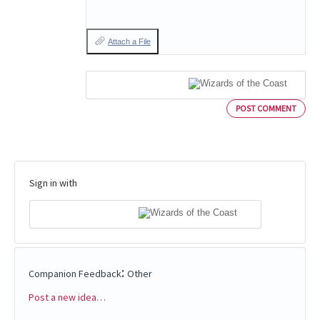
Attach a File
POST COMMENT
Sign in with
:
Companion Feedback
Other
Post a new idea…
Categories