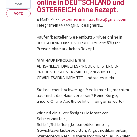
online in DEUTSCHLAND und
vote
ÖSTERREICH ohne Rezept.
VOTE
E-Mail>>>>>>
wilburhermannapothek@gmail.com
Telegram-ID>>>>>@RC_designers1.
Kaufen/bestellen Sie Nembutal-Pulver online in
DEUTSCHLAND und ÖSTERREICH zu ermäßigten
Preisen ohne ärztliches Rezept.
♛♛ HAUPTPRODUKTE ♛♛
ADHS-PILLEN, DIABETES-PRODUKTE, STEROID-
PRODUKTE, SCHMERZMITTEL, ANGSTMITTEL,
GEWICHTSABNAHMEMITTEL und vieles mehr.............
Sie brauchen hochwertige Medikamente, möchten
aber nicht das Haus verlassen? Keine Sorge,
unsere Online-Apotheke hilft Ihnen gerne weiter.
Wir sind ein zuverlässiger Lieferant von
Schmerzmitteln,
Schlaf-/Schlaflosigkeitsmedikamenten,
Gewichtsverlustprodukten, Angstmedikamenten,
Steroidprodukten, Diabetesprodukten, ADHS-Pillen