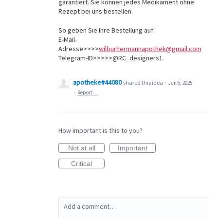
garantiert. Sie können jedes Medikament ohne
Rezept bei uns bestellen.
So geben Sie Ihre Bestellung auf:
E-Mail-
Adresse>>>>
wilburhermannapothek@gmail.com
Telegram-ID>>>>>@RC_designers1.
apotheke#44080
shared this idea
·
Jan 6, 2025
·
Report…
How important is this to you?
Not at all
Important
Critical
Add a comment…