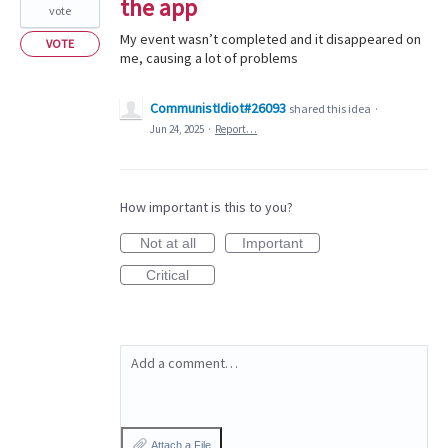
the app
vote
My event wasn’t completed and it disappeared on
VOTE
me, causing a lot of problems
CommunistIdiot#26093
shared this idea
·
Jun 24, 2025
·
Report…
How important is this to you?
Not at all
Important
Critical
Add a comment…
Attach a File