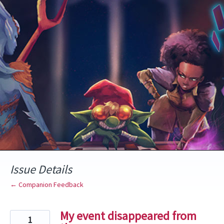
Skip
to
content
Issue Details
← Companion Feedback
My event disappeared from
1