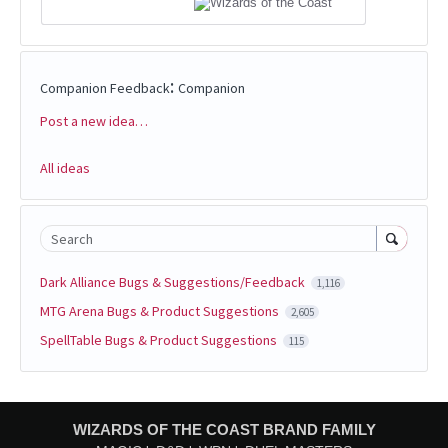
:
Companion Feedback
Companion
Post a new idea…
Categories
All ideas
Search
Dark Alliance Bugs & Suggestions/Feedback
1,116
MTG Arena Bugs & Product Suggestions
2,605
SpellTable Bugs & Product Suggestions
115
WIZARDS OF THE COAST BRAND FAMILY