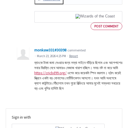
POST COMMENT
monkaw331#30398
commented
·
March 23, 2026 4:25 PM
·
Report
ব্যাংকে টাকা জমা দেওয়ার জন্য লম্বা লাইনে দাঁড়িয়ে ছিলাম এবং আশেপাশের
সবার বিরক্তি দেখে আমারও মেজাজ খারাপ হচ্ছিল। সময় নষ্ট না করে আমি
https://cricbd99.org/
ওপেন করে কয়েকটা স্পিন করলাম। হঠাৎ করেই
স্ক্রিনে একটা বড় বোনাসের নোটিফিকেশন আসলো। যখন আমি অবশেষে
ক্যাশ কাউন্টারে পৌঁছালাম তখন পুরো বিল্ডিংয়ে আমার মুখেই সম্ভবত সবচেয়ে
বড় এবং খুশির হাসিটা ছিল
Sign in with