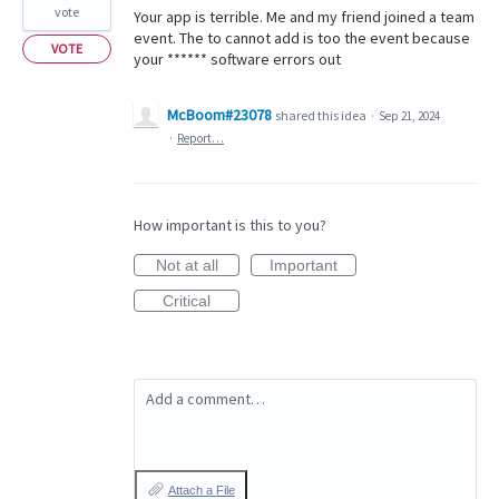
vote
Your app is terrible. Me and my friend joined a team
event. The to cannot add is too the event because
VOTE
your ****** software errors out
McBoom#23078
shared this idea
·
Sep 21, 2024
·
Report…
How important is this to you?
Not at all
Important
Critical
Add a comment…
Attach a File