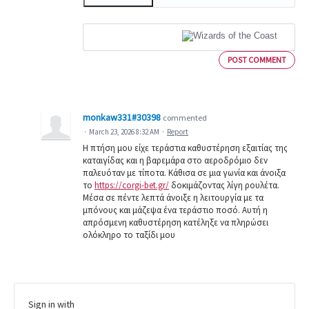
POST COMMENT
monkaw331#30398
commented
·
March 23, 2026 8:32 AM
·
Report
Η πτήση μου είχε τεράστια καθυστέρηση εξαιτίας της
καταιγίδας και η βαρεμάρα στο αεροδρόμιο δεν
παλευόταν με τίποτα. Κάθισα σε μια γωνία και άνοιξα
το
https://corgi-bet.gr/
δοκιμάζοντας λίγη ρουλέτα.
Μέσα σε πέντε λεπτά άνοιξε η λειτουργία με τα
μπόνους και μάζεψα ένα τεράστιο ποσό. Αυτή η
απρόσμενη καθυστέρηση κατέληξε να πληρώσει
ολόκληρο το ταξίδι μου
Sign in with