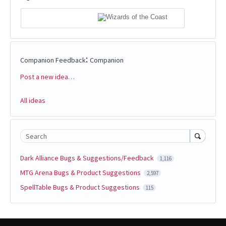
:
Companion Feedback
Companion
Post a new idea…
Categories
All ideas
Search
Dark Alliance Bugs & Suggestions/Feedback
1,116
MTG Arena Bugs & Product Suggestions
2,597
SpellTable Bugs & Product Suggestions
115