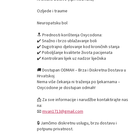
Ozljede i traume
Neuropatsku bol
🔝 Prednosti korištenja Oxycodona:
✔️ Snažno i brzo ublažavanje boli
✔️ Dugotrajno djelovanje kod kroničnih stanja
✔️ Poboljšanje kvalitete života pacijenata
✔️ Kontrolirani lijek uz nadzor liječnika
🚚 Dostupan ODMAH – Brza i Diskretna Dostava u
Hrvatskoj
Nema više čekanja ni traženja po ljekarnama –
Oxycodone je dostupan odmah!
📩 Za sve informacije i narudžbe kontaktirajte nas
na:
📧
mvan1713@gmail.com
🔒 Jamčimo diskretnu uslugu, brzu dostavu i
potpunu privatnost.