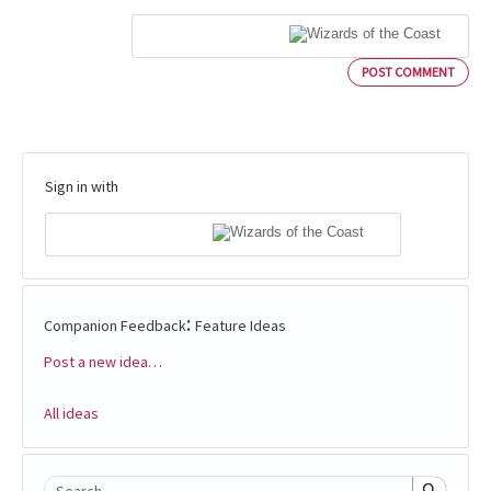
POST COMMENT
Sign in with
:
Companion Feedback
Feature Ideas
Post a new idea…
Categories
All ideas
Search