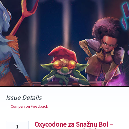
Skip
to
content
Issue Details
← Companion Feedback
Oxycodone za Snažnu Bol –
1