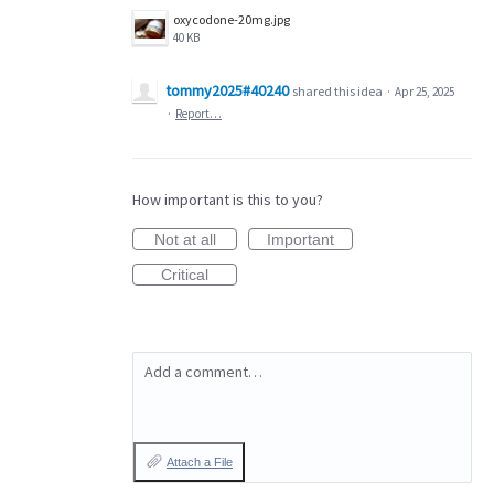
oxycodone-20mg.jpg
40 KB
tommy2025#40240
shared this idea
·
Apr 25, 2025
·
Report…
How important is this to you?
Not at all
Important
Critical
Add a comment…
Attach a File