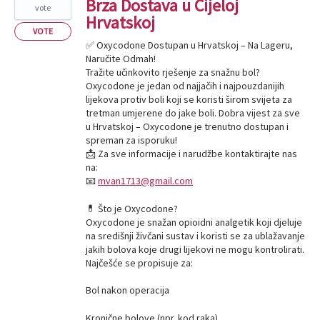
Brza Dostava u Cijeloj
vote
Hrvatskoj
VOTE
✅ Oxycodone Dostupan u Hrvatskoj – Na Lageru,
Naručite Odmah!
Tražite učinkovito rješenje za snažnu bol?
Oxycodone je jedan od najjačih i najpouzdanijih
lijekova protiv boli koji se koristi širom svijeta za
tretman umjerene do jake boli. Dobra vijest za sve
u Hrvatskoj – Oxycodone je trenutno dostupan i
spreman za isporuku!
📩 Za sve informacije i narudžbe kontaktirajte nas
na:
📧
mvan1713@gmail.com
💊 Što je Oxycodone?
Oxycodone je snažan opioidni analgetik koji djeluje
na središnji živčani sustav i koristi se za ublažavanje
jakih bolova koje drugi lijekovi ne mogu kontrolirati.
Najčešće se propisuje za:
Bol nakon operacija
Kronične bolove (npr. kod raka)