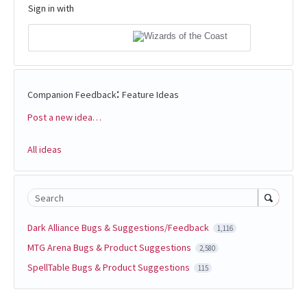
Sign in with
:
Companion Feedback
Feature Ideas
Post a new idea…
Categories
All ideas
Search
Dark Alliance Bugs & Suggestions/Feedback
1,116
MTG Arena Bugs & Product Suggestions
2,580
SpellTable Bugs & Product Suggestions
115