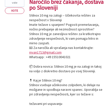
Naročilo brez čakanja, dostava
vote
po Sloveniji
VOTE
Stilnox 10 mg na zalogi – Učinkovita rešitev za
nespečnost v Sloveniji
Imate težave s spanjem? Pogosti premetavanja,
nočno prebujanje ali nezmožnost sprostitve?
Stilnox 10 mg je zanesljiva rešitev za kratkotrajno
zdravljenje nespečnosti, ki vam pomaga hitro in
mirno zaspati.
📧 Za naročila ali vprašanja nas kontaktirajte:
mvan1713@gmail.com
Whatsapp : +49 15510041021
📦 Dobra novica: Stilnox 10 mg je na zalogi in takoj
na voljo z diskretno dostavo po vsej Sloveniji.
💊 Kaj je Stilnox 10 mg?
Stilnox vsebuje učinkovino zolpidem, ki deluje na
možgane in spodbuja naravni spanec. Uporablja se
pri zdravljenju nespečnosti, kjer so težave s:
težavami pri uspavanju