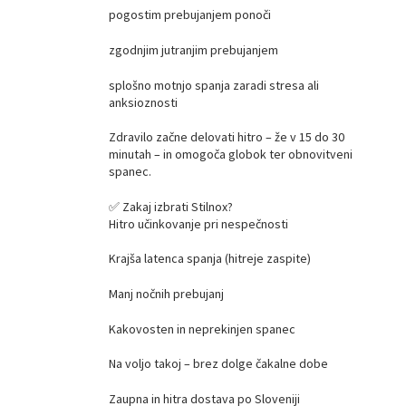
pogostim prebujanjem ponoči
zgodnjim jutranjim prebujanjem
splošno motnjo spanja zaradi stresa ali
anksioznosti
Zdravilo začne delovati hitro – že v 15 do 30
minutah – in omogoča globok ter obnovitveni
spanec.
✅ Zakaj izbrati Stilnox?
Hitro učinkovanje pri nespečnosti
Krajša latenca spanja (hitreje zaspite)
Manj nočnih prebujanj
Kakovosten in neprekinjen spanec
Na voljo takoj – brez dolge čakalne dobe
Zaupna in hitra dostava po Sloveniji