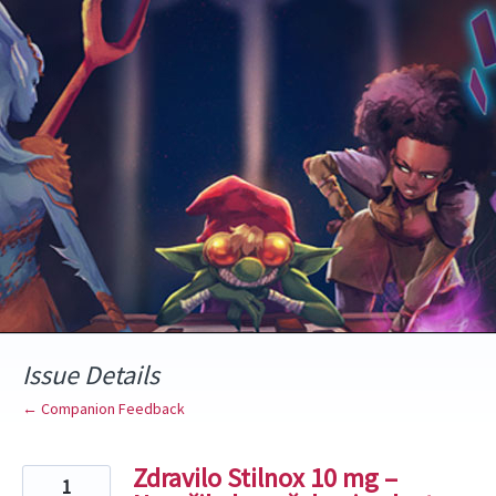
Skip
to
content
Issue Details
← Companion Feedback
Zdravilo Stilnox 10 mg –
1