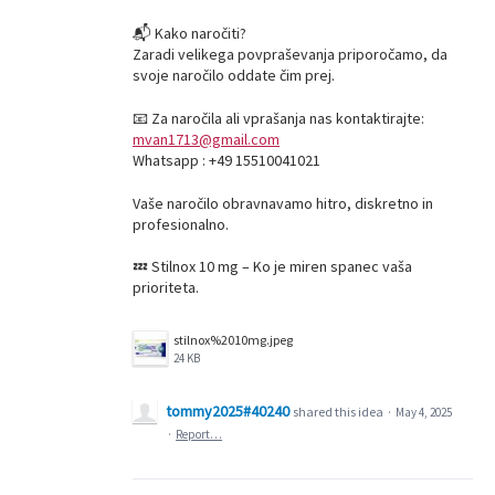
📬 Kako naročiti?
Zaradi velikega povpraševanja priporočamo, da
svoje naročilo oddate čim prej.
📧 Za naročila ali vprašanja nas kontaktirajte:
mvan1713@gmail.com
Whatsapp : +49 15510041021
Vaše naročilo obravnavamo hitro, diskretno in
profesionalno.
💤 Stilnox 10 mg – Ko je miren spanec vaša
prioriteta.
stilnox%2010mg.jpeg
24 KB
tommy2025#40240
shared this idea
·
May 4, 2025
·
Report…