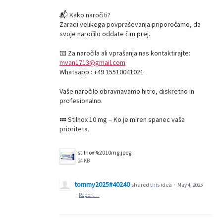
📬 Kako naročiti?
Zaradi velikega povpraševanja priporočamo, da
svoje naročilo oddate čim prej.
📧 Za naročila ali vprašanja nas kontaktirajte:
mvan1713@gmail.com
Whatsapp : +49 15510041021
Vaše naročilo obravnavamo hitro, diskretno in
profesionalno.
💤 Stilnox 10 mg – Ko je miren spanec vaša
prioriteta.
stilnox%2010mg.jpeg
24 KB
tommy2025#40240
shared this idea
·
May 4, 2025
·
Report…