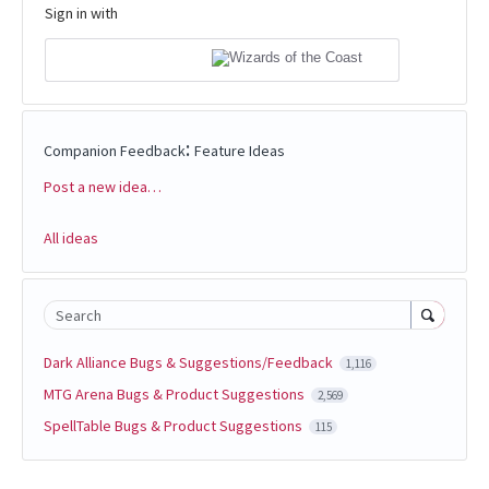
Sign in with
:
Companion Feedback
Feature Ideas
Post a new idea…
Categories
All ideas
Search
Dark Alliance Bugs & Suggestions/Feedback
1,116
MTG Arena Bugs & Product Suggestions
2,569
SpellTable Bugs & Product Suggestions
115