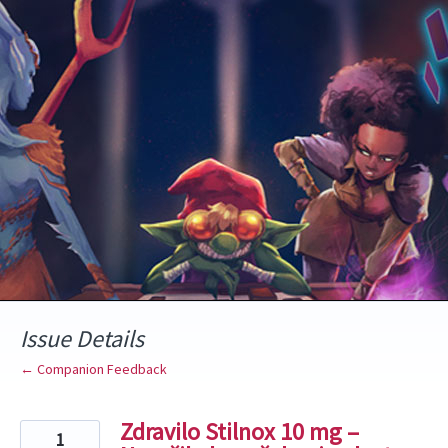
Skip
to
content
Issue Details
← Companion Feedback
Zdravilo Stilnox 10 mg –
1