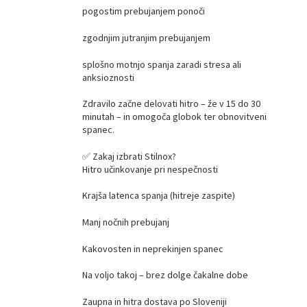
pogostim prebujanjem ponoči
zgodnjim jutranjim prebujanjem
splošno motnjo spanja zaradi stresa ali
anksioznosti
Zdravilo začne delovati hitro – že v 15 do 30
minutah – in omogoča globok ter obnovitveni
spanec.
✅ Zakaj izbrati Stilnox?
Hitro učinkovanje pri nespečnosti
Krajša latenca spanja (hitreje zaspite)
Manj nočnih prebujanj
Kakovosten in neprekinjen spanec
Na voljo takoj – brez dolge čakalne dobe
Zaupna in hitra dostava po Sloveniji