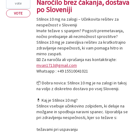
Naročilo brez čakanja, dostava
vote
po Sloveniji
VOTE
Stilnox 10 mg na zalogi – Učinkovita rešitev za
nespečnost v Sloveniji
Imate težave s spanjem? Pogosti premetavanja,
nočno prebujanje ali nezmožnost sprostitve?
Stilnox 10 mg je zanesljiva rešitev za kratkotrajno
zdravljenje nespečnosti, ki vam pomaga hitro in
mirno zaspati.
📧 Za naročila ali vprašanja nas kontaktirajte:
mvan1713@gmail.com
Whatsapp : +49 15510041021
📦 Dobra novica: Stilnox 10 mg je na zalogi in takoj
na voljo z diskretno dostavo po vsej Sloveniji.
💊 Kaj je Stilnox 10 mg?
Stilnox vsebuje učinkovino zolpidem, ki deluje na
možgane in spodbuja naravni spanec. Uporablja se
pri zdravljenju nespečnosti, kjer so težave s:
težavami pri uspavanju