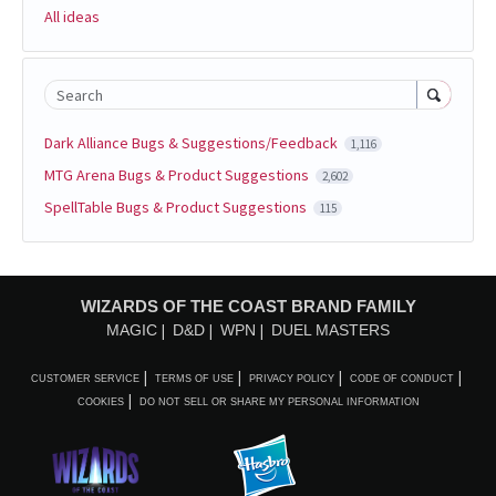
All ideas
Search
Dark Alliance Bugs & Suggestions/Feedback
1,116
MTG Arena Bugs & Product Suggestions
2,602
SpellTable Bugs & Product Suggestions
115
WIZARDS OF THE COAST BRAND FAMILY
MAGIC
D&D
WPN
DUEL MASTERS
CUSTOMER SERVICE
TERMS OF USE
PRIVACY POLICY
CODE OF CONDUCT
COOKIES
DO NOT SELL OR SHARE MY PERSONAL INFORMATION