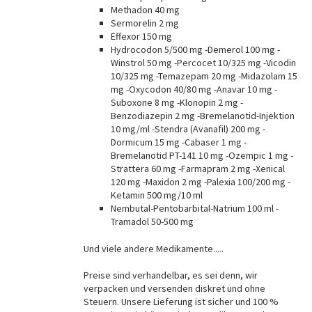
Methadon 40 mg
Sermorelin 2 mg
Effexor 150 mg
Hydrocodon 5/500 mg -Demerol 100 mg -
Winstrol 50 mg -Percocet 10/325 mg -Vicodin
10/325 mg -Temazepam 20 mg -Midazolam 15
mg -Oxycodon 40/80 mg -Anavar 10 mg -
Suboxone 8 mg -Klonopin 2 mg -
Benzodiazepin 2 mg -Bremelanotid-Injektion
10 mg/ml -Stendra (Avanafil) 200 mg -
Dormicum 15 mg -Cabaser 1 mg -
Bremelanotid PT-141 10 mg -Ozempic 1 mg -
Strattera 60 mg -Farmapram 2 mg -Xenical
120 mg -Maxidon 2 mg -Palexia 100/200 mg -
Ketamin 500 mg/10 ml
Nembutal-Pentobarbital-Natrium 100 ml -
Tramadol 50-500 mg
Und viele andere Medikamente.....
Preise sind verhandelbar, es sei denn, wir
verpacken und versenden diskret und ohne
Steuern. Unsere Lieferung ist sicher und 100 %