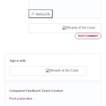
Attach a File
POST COMMENT
Sign in with
:
Companion Feedback
Event Creation
Post a new idea…
Categories