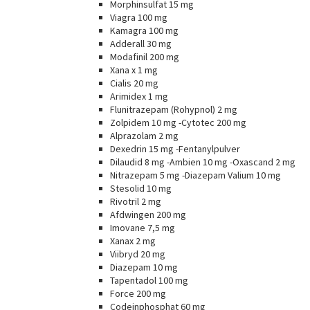
Morphinsulfat 15 mg
Viagra 100 mg
Kamagra 100 mg
Adderall 30 mg
Modafinil 200 mg
Xana x 1 mg
Cialis 20 mg
Arimidex 1 mg
Flunitrazepam (Rohypnol) 2 mg
Zolpidem 10 mg -Cytotec 200 mg
Alprazolam 2 mg
Dexedrin 15 mg -Fentanylpulver
Dilaudid 8 mg -Ambien 10 mg -Oxascand 2 mg
Nitrazepam 5 mg -Diazepam Valium 10 mg
Stesolid 10 mg
Rivotril 2 mg
Afdwingen 200 mg
Imovane 7,5 mg
Xanax 2 mg
Viibryd 20 mg
Diazepam 10 mg
Tapentadol 100 mg
Force 200 mg
Codeinphosphat 60 mg