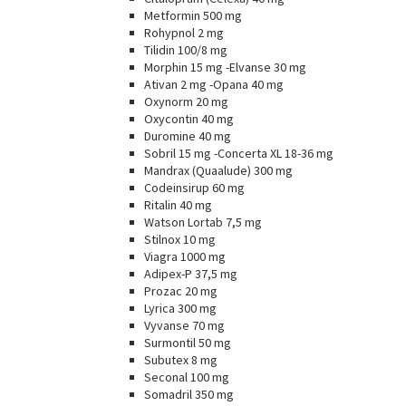
Metformin 500 mg
Rohypnol 2 mg
Tilidin 100/8 mg
Morphin 15 mg -Elvanse 30 mg
Ativan 2 mg -Opana 40 mg
Oxynorm 20 mg
Oxycontin 40 mg
Duromine 40 mg
Sobril 15 mg -Concerta XL 18-36 mg
Mandrax (Quaalude) 300 mg
Codeinsirup 60 mg
Ritalin 40 mg
Watson Lortab 7,5 mg
Stilnox 10 mg
Viagra 1000 mg
Adipex-P 37,5 mg
Prozac 20 mg
Lyrica 300 mg
Vyvanse 70 mg
Surmontil 50 mg
Subutex 8 mg
Seconal 100 mg
Somadril 350 mg