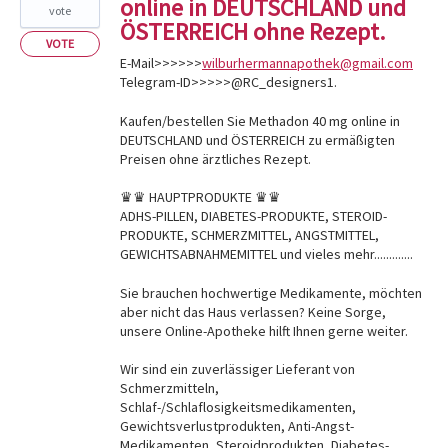
online in DEUTSCHLAND und
vote
ÖSTERREICH ohne Rezept.
VOTE
E-Mail>>>>>>
wilburhermannapothek@gmail.com
Telegram-ID>>>>>@RC_designers1.
Kaufen/bestellen Sie Methadon 40 mg online in
DEUTSCHLAND und ÖSTERREICH zu ermäßigten
Preisen ohne ärztliches Rezept.
♛♛ HAUPTPRODUKTE ♛♛
ADHS-PILLEN, DIABETES-PRODUKTE, STEROID-
PRODUKTE, SCHMERZMITTEL, ANGSTMITTEL,
GEWICHTSABNAHMEMITTEL und vieles mehr.............
Sie brauchen hochwertige Medikamente, möchten
aber nicht das Haus verlassen? Keine Sorge,
unsere Online-Apotheke hilft Ihnen gerne weiter.
Wir sind ein zuverlässiger Lieferant von
Schmerzmitteln,
Schlaf-/Schlaflosigkeitsmedikamenten,
Gewichtsverlustprodukten, Anti-Angst-
Medikamenten, Steroidprodukten, Diabetes-