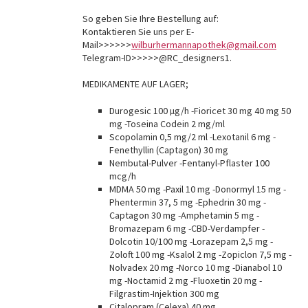
So geben Sie Ihre Bestellung auf:
Kontaktieren Sie uns per E-
Mail>>>>>>
wilburhermannapothek@gmail.com
Telegram-ID>>>>>@RC_designers1.
MEDIKAMENTE AUF LAGER;
Durogesic 100 µg/h -Fioricet 30 mg 40 mg 50
mg -Toseina Codein 2 mg/ml
Scopolamin 0,5 mg/2 ml -Lexotanil 6 mg -
Fenethyllin (Captagon) 30 mg
Nembutal-Pulver -Fentanyl-Pflaster 100
mcg/h
MDMA 50 mg -Paxil 10 mg -Donormyl 15 mg -
Phentermin 37, 5 mg -Ephedrin 30 mg -
Captagon 30 mg -Amphetamin 5 mg -
Bromazepam 6 mg -CBD-Verdampfer -
Dolcotin 10/100 mg -Lorazepam 2,5 mg -
Zoloft 100 mg -Ksalol 2 mg -Zopiclon 7,5 mg -
Nolvadex 20 mg -Norco 10 mg -Dianabol 10
mg -Noctamid 2 mg -Fluoxetin 20 mg -
Filgrastim-Injektion 300 mg
Citalopram (Celexa) 40 mg