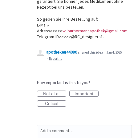
garantiert. Sie können jedes Medikament ohne
Rezept bei uns bestellen.
So geben Sie Ihre Bestellung auf:
E-Mail-
Adresse>>>>
wilburhermannapothek@gmail.com
Telegram-ID>>>>>@RC_designers1.
apotheke#44080
shared this idea
·
Jan 4, 2025
·
Report…
How important is this to you?
Not at all
Important
Critical
Add a comment…