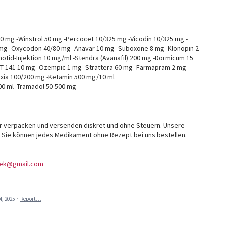
 mg -Winstrol 50 mg -Percocet 10/325 mg -Vicodin 10/325 mg -
g -Oxycodon 40/80 mg -Anavar 10 mg -Suboxone 8 mg -Klonopin 2
tid-Injektion 10 mg/ml -Stendra (Avanafil) 200 mg -Dormicum 15
T-141 10 mg -Ozempic 1 mg -Strattera 60 mg -Farmapram 2 mg -
exia 100/200 mg -Ketamin 500 mg/10 ml
00 ml -Tramadol 50-500 mg
wir verpacken und versenden diskret und ohne Steuern. Unsere
t. Sie können jedes Medikament ohne Rezept bei uns bestellen.
hek@gmail.com
4, 2025
·
Report…