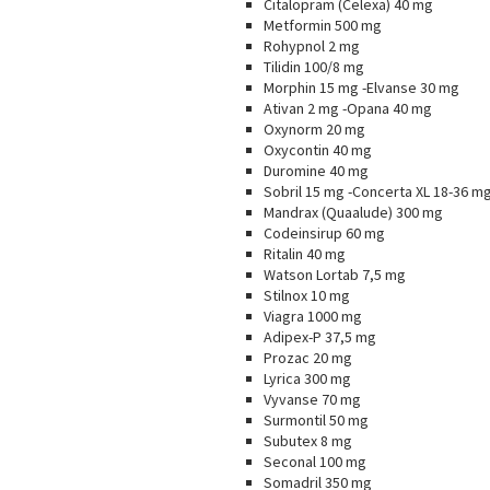
Citalopram (Celexa) 40 mg
Metformin 500 mg
Rohypnol 2 mg
Tilidin 100/8 mg
Morphin 15 mg -Elvanse 30 mg
Ativan 2 mg -Opana 40 mg
Oxynorm 20 mg
Oxycontin 40 mg
Duromine 40 mg
Sobril 15 mg -Concerta XL 18-36 m
Mandrax (Quaalude) 300 mg
Codeinsirup 60 mg
Ritalin 40 mg
Watson Lortab 7,5 mg
Stilnox 10 mg
Viagra 1000 mg
Adipex-P 37,5 mg
Prozac 20 mg
Lyrica 300 mg
Vyvanse 70 mg
Surmontil 50 mg
Subutex 8 mg
Seconal 100 mg
Somadril 350 mg