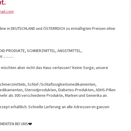
t.
ail.com
line in DEUTSCHLAND und ÖSTERREICH zu ermäßigten Preisen ohne
OID-PRODUKTE, SCHMERZMITTEL, ANGSTMITTEL,
.........
möchten aber nicht das Haus verlassen? Keine Sorge, unsere
 Schmerzmitteln, Schlaf-/Schlaflosigkeitsmedikamenten,
edikamenten, Steroidprodukten, Diabetes-Produkten, ADHS-Pillen
 mehr als 300 verschiedene Produkte, Marken und Generika an.
zept erhältlich. Schnelle Lieferung an alle Adressen im ganzen
AMENTEN BEI UNS❤️