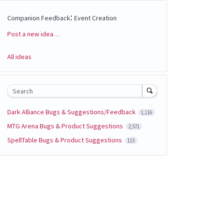
:
Companion Feedback
Event Creation
Post a new idea…
Categories
All ideas
Search
Dark Alliance Bugs & Suggestions/Feedback
1,116
MTG Arena Bugs & Product Suggestions
2,571
SpellTable Bugs & Product Suggestions
115