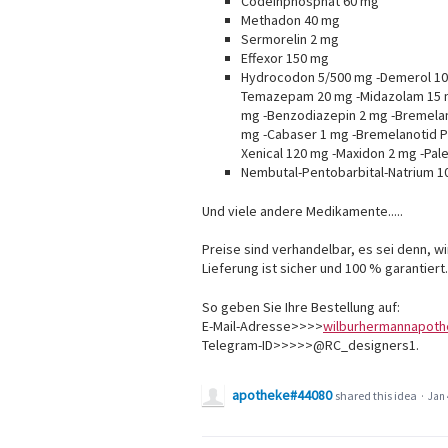
Codeinphosphat 60 mg
Methadon 40 mg
Sermorelin 2 mg
Effexor 150 mg
Hydrocodon 5/500 mg -Demerol 100
Temazepam 20 mg -Midazolam 15 m
mg -Benzodiazepin 2 mg -Bremelano
mg -Cabaser 1 mg -Bremelanotid P
Xenical 120 mg -Maxidon 2 mg -Pal
Nembutal-Pentobarbital-Natrium 1
Und viele andere Medikamente.....
Preise sind verhandelbar, es sei denn, 
Lieferung ist sicher und 100 % garantier
So geben Sie Ihre Bestellung auf:
E-Mail-Adresse>>>>
wilburhermannapot
Telegram-ID>>>>>@RC_designers1.
apotheke#44080
shared this idea
·
Jan 