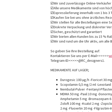
☑️Wir sind zuverlässige Online-Verkäufer
☑️Alle unsere Medikamente sind von höch
☑️Expresslieferung innerhalb von 1 bis 3
☑️Kaufen Sie bei uns ohne ärztliches Rez
☑️Wir stellen für alle Bestellungen ein
☑️Diskrete Verpackung und diskreter V
☑️Sicher, geschützt und garantiert
☑️Wir bieten allen Kunden bis zu 15 % Ra
☑️Wir sind rund um die Uhr aktiv, um all
So geben Sie Ihre Bestellung auf:
Kontaktieren Sie uns per E-Mail>>>>>>
w
Telegram-ID>>>>>@RC_designers1.
MEDIKAMENTE AUF LAGER;
Durogesic 100 µg/h -Fioricet 30 m
Scopolamin 0,5 mg/2 ml -Lexotanil
Nembutal-Pulver -Fentanyl-Pflaste
MDMA 50 mg -Paxil 10 mg -Donormyl
Amphetamin 5 mg -Bromazepam 6 m
Zoloft 100 mg -Ksalol 2 mg -Zopic
2 mg -Fluoxetin 20 mg -Filgrastim-