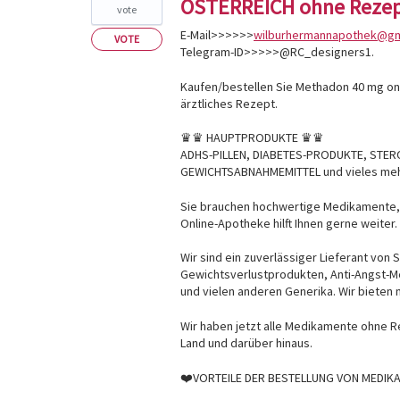
ÖSTERREICH ohne Rezep
vote
E-Mail>>>>>>
wilburhermannapothek@gm
VOTE
Telegram-ID>>>>>@RC_designers1.
Kaufen/bestellen Sie Methadon 40 mg on
ärztliches Rezept.
♛♛ HAUPTPRODUKTE ♛♛
ADHS-PILLEN, DIABETES-PRODUKTE, STER
GEWICHTSABNAHMEMITTEL und vieles mehr....
Sie brauchen hochwertige Medikamente, 
Online-Apotheke hilft Ihnen gerne weiter.
Wir sind ein zuverlässiger Lieferant von
Gewichtsverlustprodukten, Anti-Angst-M
und vielen anderen Generika. Wir bieten
Wir haben jetzt alle Medikamente ohne Re
Land und darüber hinaus.
❤️VORTEILE DER BESTELLUNG VON MEDIK