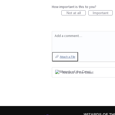
How important is this to you?
Not at all
Important
Add a comment…
Attach a File
Wizards of the Coast
WIZARDS OF TH