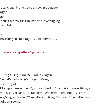
ster Qualität und von der FDA zugelassen.
 Tagen
ept
e Sendungsverfolgungsnummer zur Verfügung.
ersand✈✈
batt
e Bestellungen und Fragen zu beantworten.
ilburhermannapothek@gmail.com
g 40 mg 50 mg -Toseina Codein 2 mg/ml
 6 mg -Fenethyllin (Captagon) 30 mg
r 100 mcg/h
 15 mg -Phentermin 37, 5 mg -Ephedrin 30 mg -Captagon 30 mg -
g -CBD-Verdampfer -Dolcotin 10/100 mg -Lorazepam 2,5 mg -
lon 7,5 mg -Nolvadex 20 mg -Norco 10 mg -Dianabol 10 mg -Noctamid
Injektion 300 mg