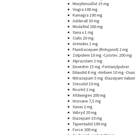
Morphinsulfat 15 mg
Viagra 100 mg
Kamagra 100 mg
Adderall 30 mg
Modafinil 200 mg
Xana x 1 mg
Cialis 20 mg
Arimidex 1 mg
Flunitrazepam (Rohypnol) 2 mg
Zolpidem 10 mg -Cytotec 200 mg
Alprazolam 2 mg
Dexedrin 15 mg -Fentanylpulver
Dilaudid 8 mg -Ambien 10 mg -Oxa
Nitrazepam 5 mg -Diazepam Valiu
Stesolid 10 mg
Rivotril 2 mg
Afdwingen 200 mg
Imovane 7,5 mg
Xanax 2 mg
Viibryd 20 mg
Diazepam 10 mg
Tapentadol 100 mg
Force 200 mg