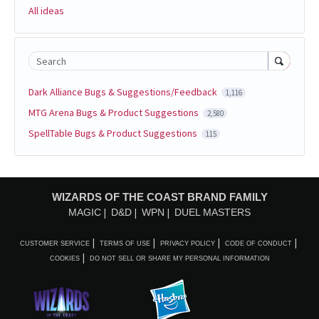
All ideas
Search
Dark Alliance Bugs & Suggestions/Feedback
1,116
MTG Arena Bugs & Product Suggestions
2,580
SpellTable Bugs & Product Suggestions
115
WIZARDS OF THE COAST BRAND FAMILY
MAGIC
D&D
WPN
DUEL MASTERS
CUSTOMER SERVICE
TERMS OF USE
PRIVACY POLICY
CODE OF CONDUCT
COOKIES
DO NOT SELL OR SHARE MY PERSONAL INFORMATION