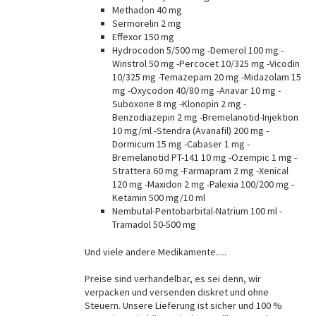
Methadon 40 mg
Sermorelin 2 mg
Effexor 150 mg
Hydrocodon 5/500 mg -Demerol 100 mg -
Winstrol 50 mg -Percocet 10/325 mg -Vicodin
10/325 mg -Temazepam 20 mg -Midazolam 15
mg -Oxycodon 40/80 mg -Anavar 10 mg -
Suboxone 8 mg -Klonopin 2 mg -
Benzodiazepin 2 mg -Bremelanotid-Injektion
10 mg/ml -Stendra (Avanafil) 200 mg -
Dormicum 15 mg -Cabaser 1 mg -
Bremelanotid PT-141 10 mg -Ozempic 1 mg -
Strattera 60 mg -Farmapram 2 mg -Xenical
120 mg -Maxidon 2 mg -Palexia 100/200 mg -
Ketamin 500 mg/10 ml
Nembutal-Pentobarbital-Natrium 100 ml -
Tramadol 50-500 mg
Und viele andere Medikamente.....
Preise sind verhandelbar, es sei denn, wir
verpacken und versenden diskret und ohne
Steuern. Unsere Lieferung ist sicher und 100 %