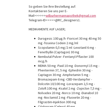
So geben Sie Ihre Bestellung auf:
Kontaktieren Sie uns per E-
Mail>>>>>>
wilburhermannapothek@gmail.com
Telegram-ID>>>>>@RC_designers1.
MEDIKAMENTE AUF LAGER;
Durogesic 100 µg/h -Fioricet 30 mg 40 mg 50
mg -Toseina Codein 2 mg/ml
Scopolamin 0,5 mg/2 ml -Lexotanil 6 mg -
Fenethyllin (Captagon) 30 mg
Nembutal-Pulver -Fentanyl-Pflaster 100
mcg/h
MDMA 50 mg -Paxil 10 mg -Donormyl 15 mg -
Phentermin 37, 5 mg -Ephedrin 30 mg -
Captagon 30 mg -Amphetamin 5 mg -
Bromazepam 6 mg -CBD-Verdampfer -
Dolcotin 10/100 mg -Lorazepam 2,5 mg -
Zoloft 100 mg -Ksalol 2 mg -Zopiclon 7,5 mg -
Nolvadex 20 mg -Norco 10 mg -Dianabol 10
mg -Noctamid 2 mg -Fluoxetin 20 mg -
Filgrastim-Injektion 300 mg
Citalopram (Celexa) 40 mg