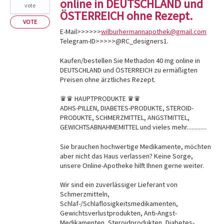
online in DEUTSCHLAND und
vote
ÖSTERREICH ohne Rezept.
VOTE
E-Mail>>>>>>
wilburhermannapothek@gmail.com
Telegram-ID>>>>>@RC_designers1.
Kaufen/bestellen Sie Methadon 40 mg online in
DEUTSCHLAND und ÖSTERREICH zu ermäßigten
Preisen ohne ärztliches Rezept.
♛♛ HAUPTPRODUKTE ♛♛
ADHS-PILLEN, DIABETES-PRODUKTE, STEROID-
PRODUKTE, SCHMERZMITTEL, ANGSTMITTEL,
GEWICHTSABNAHMEMITTEL und vieles mehr.............
Sie brauchen hochwertige Medikamente, möchten
aber nicht das Haus verlassen? Keine Sorge,
unsere Online-Apotheke hilft Ihnen gerne weiter.
Wir sind ein zuverlässiger Lieferant von
Schmerzmitteln,
Schlaf-/Schlaflosigkeitsmedikamenten,
Gewichtsverlustprodukten, Anti-Angst-
Medikamenten, Steroidprodukten, Diabetes-