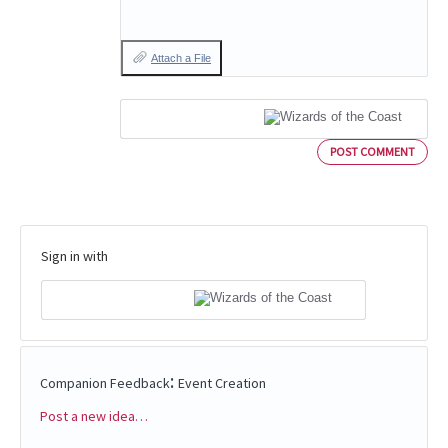
Attach a File
POST COMMENT
Sign in with
:
Companion Feedback
Event Creation
Post a new idea…
Categories