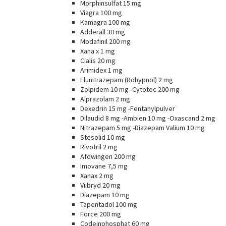
Morphinsulfat 15 mg
Viagra 100 mg
Kamagra 100 mg
Adderall 30 mg
Modafinil 200 mg
Xana x 1 mg
Cialis 20 mg
Arimidex 1 mg
Flunitrazepam (Rohypnol) 2 mg
Zolpidem 10 mg -Cytotec 200 mg
Alprazolam 2 mg
Dexedrin 15 mg -Fentanylpulver
Dilaudid 8 mg -Ambien 10 mg -Oxascand 2 mg
Nitrazepam 5 mg -Diazepam Valium 10 mg
Stesolid 10 mg
Rivotril 2 mg
Afdwingen 200 mg
Imovane 7,5 mg
Xanax 2 mg
Viibryd 20 mg
Diazepam 10 mg
Tapentadol 100 mg
Force 200 mg
Codeinphosphat 60 mg