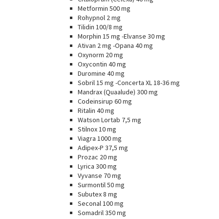
Metformin 500 mg
Rohypnol 2 mg
Tilidin 100/8 mg
Morphin 15 mg -Elvanse 30 mg
Ativan 2 mg -Opana 40 mg
Oxynorm 20 mg
Oxycontin 40 mg
Duromine 40 mg
Sobril 15 mg -Concerta XL 18-36 mg
Mandrax (Quaalude) 300 mg
Codeinsirup 60 mg
Ritalin 40 mg
Watson Lortab 7,5 mg
Stilnox 10 mg
Viagra 1000 mg
Adipex-P 37,5 mg
Prozac 20 mg
Lyrica 300 mg
Vyvanse 70 mg
Surmontil 50 mg
Subutex 8 mg
Seconal 100 mg
Somadril 350 mg