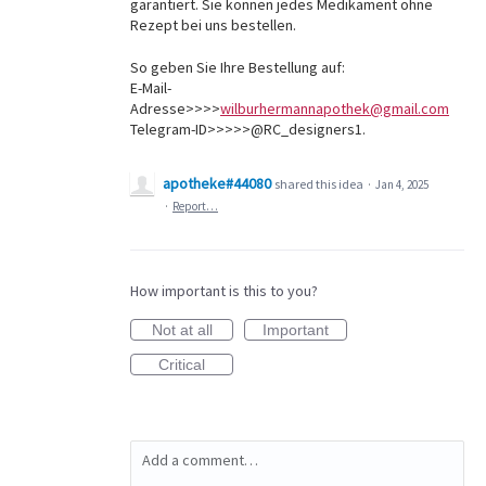
garantiert. Sie können jedes Medikament ohne
Rezept bei uns bestellen.
So geben Sie Ihre Bestellung auf:
E-Mail-
Adresse>>>>
wilburhermannapothek@gmail.com
Telegram-ID>>>>>@RC_designers1.
apotheke#44080
shared this idea
·
Jan 4, 2025
·
Report…
How important is this to you?
Not at all
Important
Critical
Add a comment…